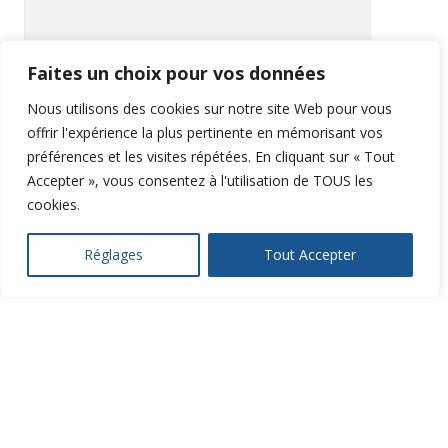
Faites un choix pour vos données
Nous utilisons des cookies sur notre site Web pour vous
offrir l'expérience la plus pertinente en mémorisant vos
préférences et les visites répétées. En cliquant sur « Tout
Accepter », vous consentez à l'utilisation de TOUS les
RECOPIEZ LE CODE
CI-DESSOUS :
cookies.
Réglages
Tout Accepter
Loïc SIMON
Rédacteur Web Freelance
Orléans / Saint-Jean-de-Braye
France